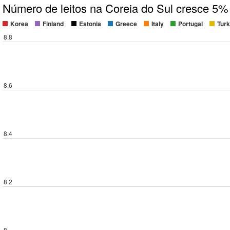
Número de leitos na Coreia do Sul cresce 5
Korea
Finland
Estonia
Greece
Italy
Portugal
Tur
8.8
8.6
8.4
8.2
8