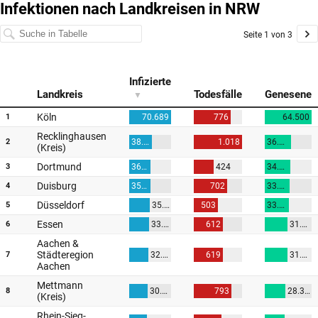
Infektionen nach Landkreisen in NRW
Seite 1 von 3
Infizierte
Landkreis
Todesfälle
Genesene
Köln
1
70.689
776
64.500
Recklinghausen
2
38.854
1.018
36.500
(Kreis)
Dortmund
3
36.248
424
34.700
Duisburg
4
35.579
702
33.900
Düsseldorf
5
35.254
503
33.400
Essen
6
33.174
612
31.400
Aachen &
Städteregion
7
32.891
619
31.200
Aachen
Mettmann
8
30.689
793
28.300
(Kreis)
Rhein-Sieg-