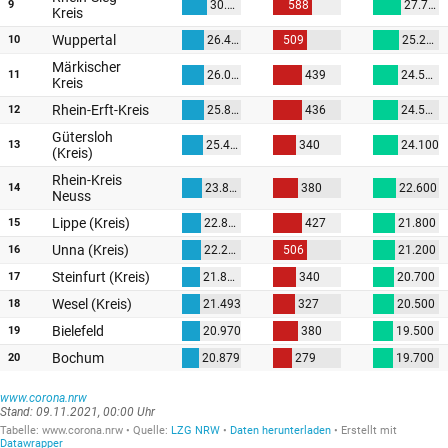
9
30.128
588
27.700
Kreis
Wuppertal
10
26.437
509
25.200
Märkischer
11
26.077
439
24.500
Kreis
Rhein-Erft-Kreis
12
25.868
436
24.500
Gütersloh
13
25.435
340
24.100
(Kreis)
Rhein-Kreis
14
23.803
380
22.600
Neuss
Lippe (Kreis)
15
22.877
427
21.800
Unna (Kreis)
16
22.202
506
21.200
Steinfurt (Kreis)
17
21.869
340
20.700
Wesel (Kreis)
18
21.493
327
20.500
Bielefeld
19
20.970
380
19.500
Bochum
20
20.879
279
19.700
www.corona.nrw
Stand: 09.11.2021, 00:00 Uhr
Tabelle:
www.corona.nrw
Quelle
:
LZG NRW
Daten herunterladen
Erstellt mit
Datawrapper