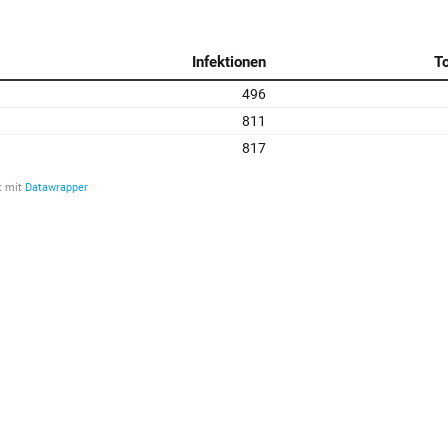
Infektionen
To
496
811
817
t mit
Datawrapper