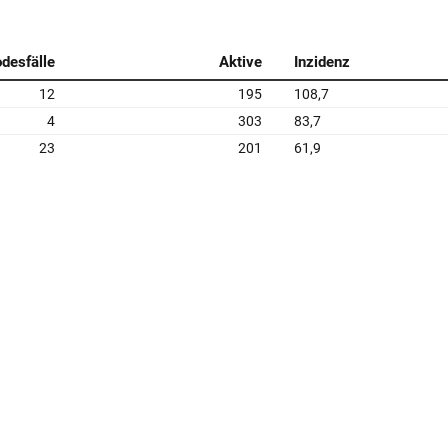
desfälle
Aktive
Inzidenz
12
195
108,7
4
303
83,7
23
201
61,9