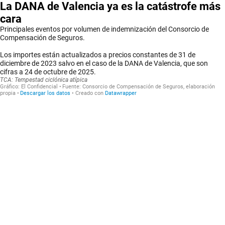
La DANA de Valencia ya es la catástrofe más
cara
Principales eventos por volumen de indemnización del Consorcio de
Compensación de Seguros.
Los importes están actualizados a precios constantes de 31 de
diciembre de 2023 salvo en el caso de la DANA de Valencia, que son
cifras a 24 de octubre de 2025.
TCA: Tempestad ciclónica atípica
Gráfico:
El Confidencial
Fuente:
Consorcio de Compensación de Seguros, elaboración
propia
Descargar los datos
Creado con
Datawrapper