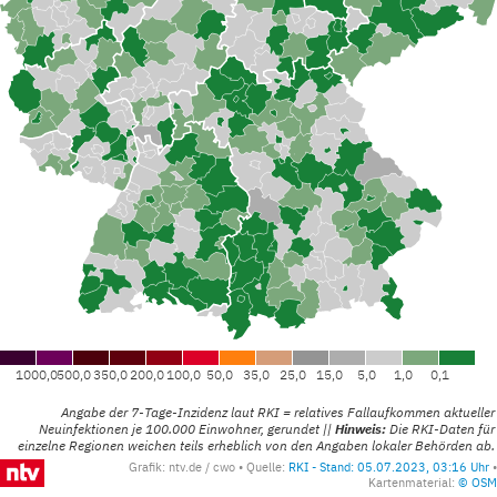
1000,0
1000,0
500,0
500,0
350,0
350,0
200,0
200,0
100,0
100,0
50,0
50,0
35,0
35,0
25,0
25,0
15,0
15,0
5,0
5,0
1,0
1,0
0,1
0,1
Angabe der 7-Tage-Inzidenz laut RKI = relatives Fallaufkommen aktueller
Neuinfektionen je 100.000 Einwohner, gerundet ||
Hinweis:
Die RKI-Daten für
einzelne Regionen weichen teils erheblich von den Angaben lokaler Behörden ab.
Grafik:
ntv.de / cwo
Quelle
:
RKI - Stand: 05.07.2023, 03:16 Uhr
Kartenmaterial
:
© OSM