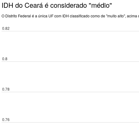
IDH do Ceará é considerado "médio"
O Distrito Federal é a única UF com IDH classificado como de "muito alto", acima 
0.82
0.8
0.78
0.76